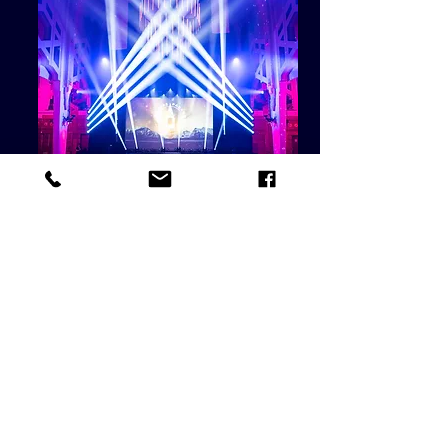
Location d'espaces
Découvrez nos différents
espaces à louer : pour vos
événements, tournages,
enregistrements audios...